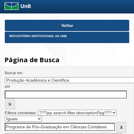
Skip
Voltar
navigation
REPOSITÓRIO INSTITUCIONAL DA UNB
Página de Busca
Buscar em:
por
Filtros correntes: