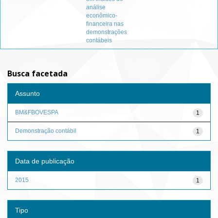
análise
econômico-
financeira nas
demonstrações
contábeis
Busca facetada
Assunto
BM&FBOVESPA
1
Demonstração contábil
1
Data de publicação
2015
1
Tipo