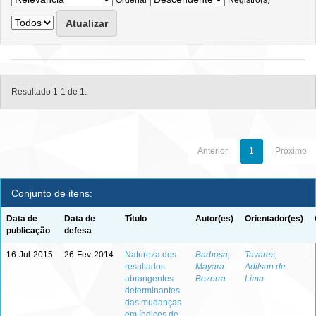
Ordenar
Registro(s)
Resultado 1-1 de 1.
Anterior
1
Próximo
Conjunto de itens:
Data de
Data de
Título
Autor(es)
Orientador(es)
publicação
defesa
16-Jul-2015
26-Fev-2014
Natureza dos
Barbosa,
Tavares,
resultados
Mayara
Adilson de
abrangentes
Bezerra
Lima
determinantes
das mudanças
em índices de