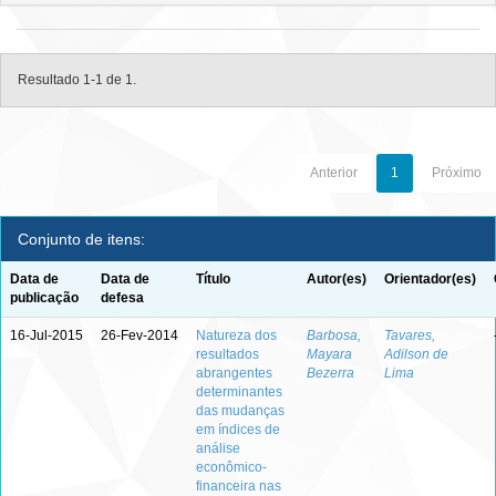
Resultado 1-1 de 1.
Anterior
1
Próximo
Conjunto de itens:
Data de
Data de
Título
Autor(es)
Orientador(es)
publicação
defesa
16-Jul-2015
26-Fev-2014
Natureza dos
Barbosa,
Tavares,
resultados
Mayara
Adilson de
abrangentes
Bezerra
Lima
determinantes
das mudanças
em índices de
análise
econômico-
financeira nas