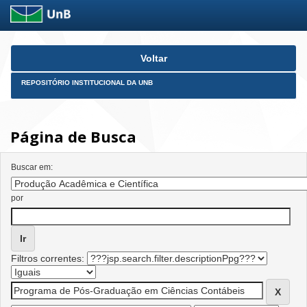
Skip
Voltar
navigation
REPOSITÓRIO INSTITUCIONAL DA UNB
Página de Busca
Buscar em:
por
Filtros correntes: