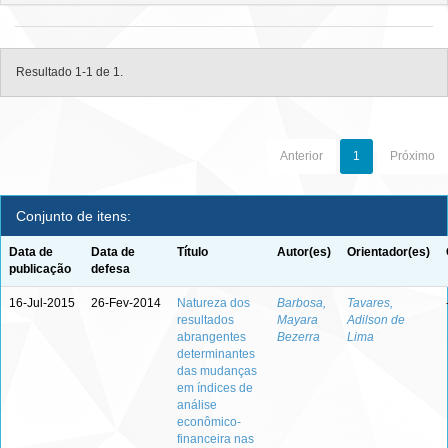
Resultado 1-1 de 1.
Anterior
1
Próximo
Conjunto de itens:
Data de
Data de
Título
Autor(es)
Orientador(es)
publicação
defesa
16-Jul-2015
26-Fev-2014
Natureza dos
Barbosa,
Tavares,
resultados
Mayara
Adilson de
abrangentes
Bezerra
Lima
determinantes
das mudanças
em índices de
análise
econômico-
financeira nas