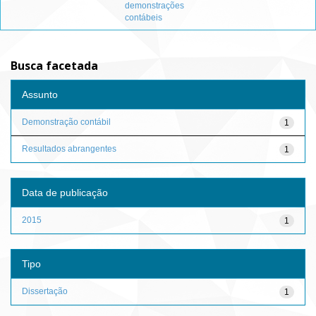
demonstrações
contábeis
Busca facetada
Assunto
Demonstração contábil
1
Resultados abrangentes
1
Data de publicação
2015
1
Tipo
Dissertação
1