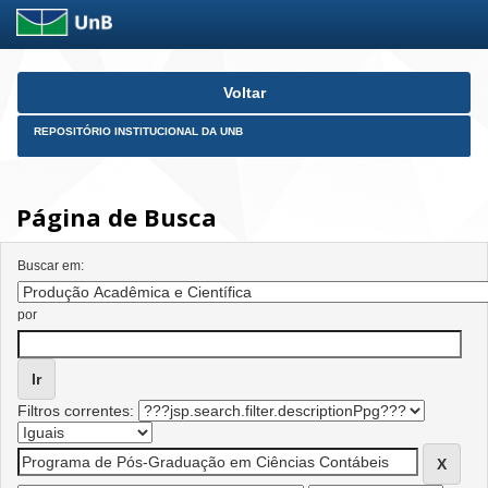
Skip
Voltar
navigation
REPOSITÓRIO INSTITUCIONAL DA UNB
Página de Busca
Buscar em:
por
Filtros correntes: