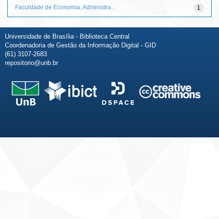
Faculdade de Economia, Administra...
1
Universidade de Brasília - Biblioteca Central
Coordenadoria de Gestão da Informação Digital - GID
(61) 3107-2683
repositorio@unb.br
Fale conosco
Sobre