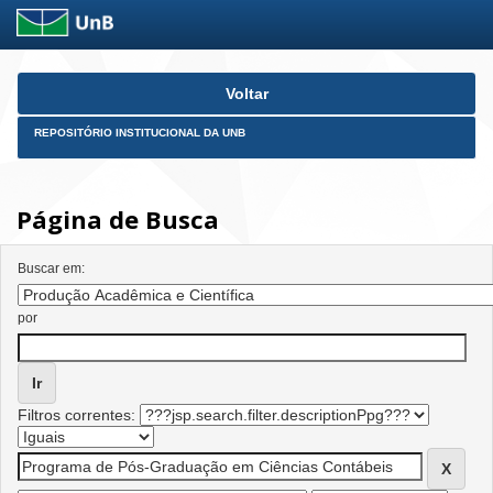
Skip
Voltar
navigation
REPOSITÓRIO INSTITUCIONAL DA UNB
Página de Busca
Buscar em:
por
Filtros correntes: