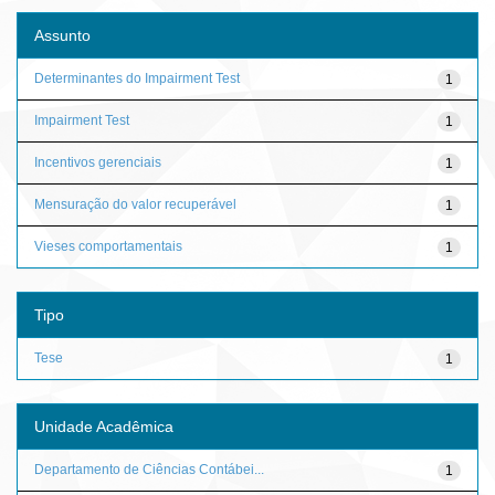
Assunto
Determinantes do Impairment Test
1
Impairment Test
1
Incentivos gerenciais
1
Mensuração do valor recuperável
1
Vieses comportamentais
1
Tipo
Tese
1
Unidade Acadêmica
Departamento de Ciências Contábei...
1