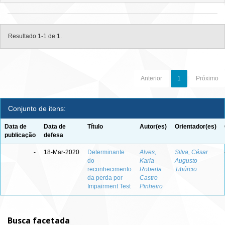
Resultado 1-1 de 1.
Anterior
1
Próximo
Conjunto de itens:
Data de
Data de
Título
Autor(es)
Orientador(es)
publicação
defesa
-
18-Mar-2020
Determinante
Alves,
Silva, César
do
Karla
Augusto
reconhecimento
Roberta
Tibúrcio
da perda por
Castro
Impairment Test
Pinheiro
Busca facetada