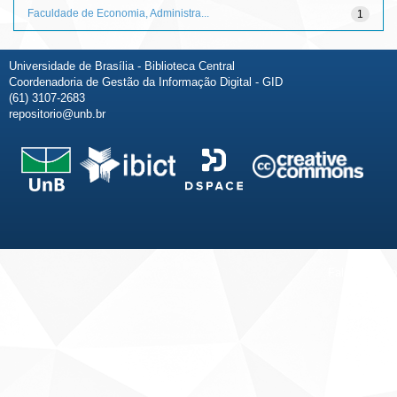
Faculdade de Economia, Administra...
1
Universidade de Brasília - Biblioteca Central
Coordenadoria de Gestão da Informação Digital - GID
(61) 3107-2683
repositorio@unb.br
Fale conosco
Sobre