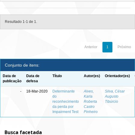
Resultado 1-1 de 1.
Anterior
1
Próximo
Conjunto de itens:
Data de
Data de
Título
Autor(es)
Orientador(es)
publicação
defesa
-
18-Mar-2020
Determinante
Alves,
Silva, César
do
Karla
Augusto
reconhecimento
Roberta
Tibúrcio
da perda por
Castro
Impairment Test
Pinheiro
Busca facetada