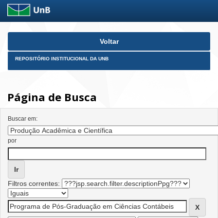
Skip
Voltar
navigation
REPOSITÓRIO INSTITUCIONAL DA UNB
Página de Busca
Buscar em:
por
Filtros correntes: