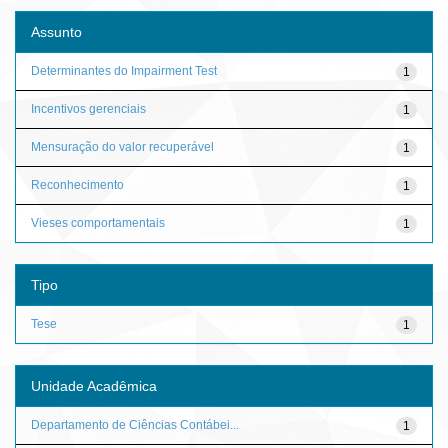
Assunto
Determinantes do Impairment Test
1
Incentivos gerenciais
1
Mensuração do valor recuperável
1
Reconhecimento
1
Vieses comportamentais
1
Tipo
Tese
1
Unidade Acadêmica
Departamento de Ciências Contábei...
1