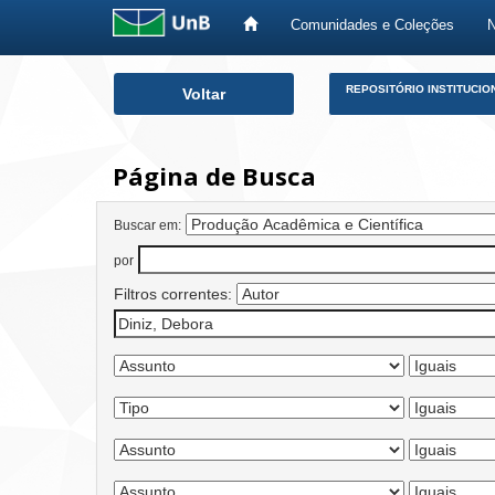
Comunidades e Coleções
Skip
REPOSITÓRIO INSTITUCIO
Voltar
navigation
Página de Busca
Buscar em:
por
Filtros correntes: