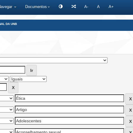
Navegar
Documentos
A-
A
A+
NAL DA UNB