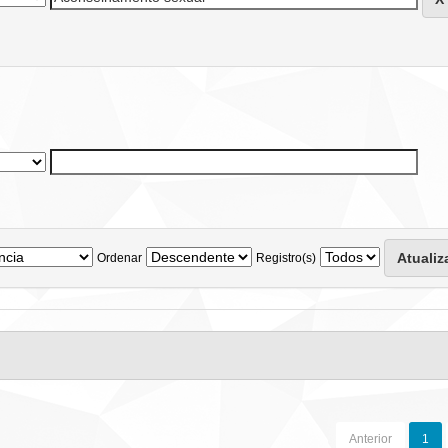
Ordenar
Registro(s)
Anterior
1