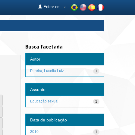
Entrar em:
Busca facetada
Autor
Pereira, Lucélia Luiz
1
Assunto
Educação sexual
1
Data de publicação
2010
1