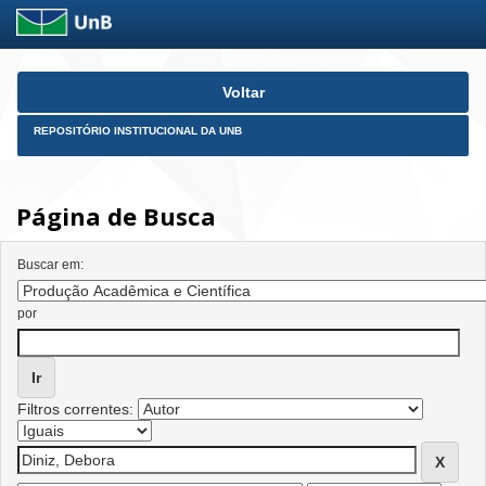
Skip
Voltar
navigation
REPOSITÓRIO INSTITUCIONAL DA UNB
Página de Busca
Buscar em:
por
Filtros correntes: