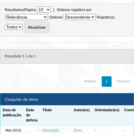
|
Resultados/Página
Ordenar registros por
Ordenar
Registro(s)
Resultado 1-1 de 1.
Anterior
1
Próximo
Conjunto de itens:
Data de
Data
Título
Autor(es)
Orientador(es)
Coori
publicação
de
defesa
Mar-2010
-
Educação
Diniz,
-
-