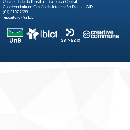
Universidade de Brasília - Biblioteca Central
Coordenadoria de Gestão da Informação Digital - GID
(61) 3107-2683
repositorio@unb.br
Fale conosco
Sobre