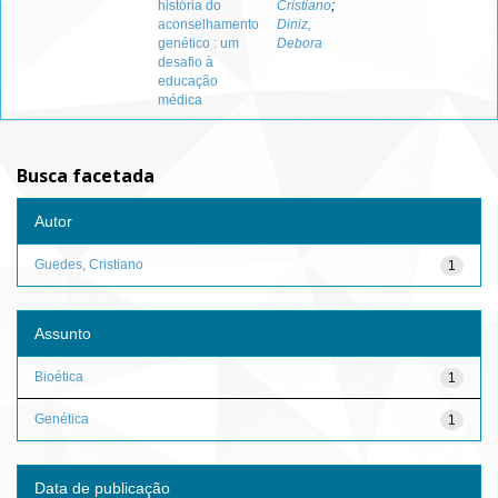
história do
Cristiano
;
aconselhamento
Diniz,
genético : um
Debora
desafio à
educação
médica
Busca facetada
Autor
Guedes, Cristiano
1
Assunto
Bioética
1
Genética
1
Data de publicação