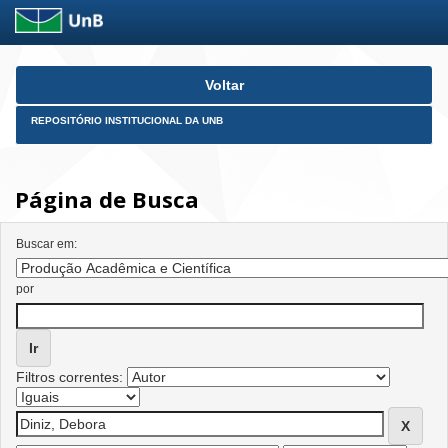
Skip
Voltar
navigation
REPOSITÓRIO INSTITUCIONAL DA UNB
Página de Busca
Buscar em:
por
Filtros correntes: