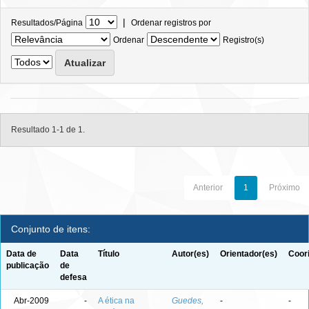
|
Resultados/Página
Ordenar registros por
Ordenar
Registro(s)
Resultado 1-1 de 1.
Anterior
1
Próximo
Conjunto de itens:
Data de
Data
Título
Autor(es)
Orientador(es)
Coor
publicação
de
defesa
Abr-2009
-
A ética na
Guedes,
-
-