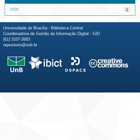
2009
1
Universidade de Brasília - Biblioteca Central
Coordenadoria de Gestão da Informação Digital - GID
(61) 3107-2683
repositorio@unb.br
Fale conosco
Sobre