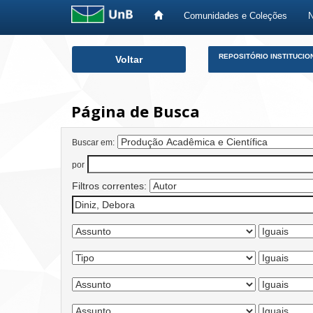
Comunidades e Coleções
Skip
REPOSITÓRIO INSTITUCIO
Voltar
navigation
Página de Busca
Buscar em:
por
Filtros correntes: