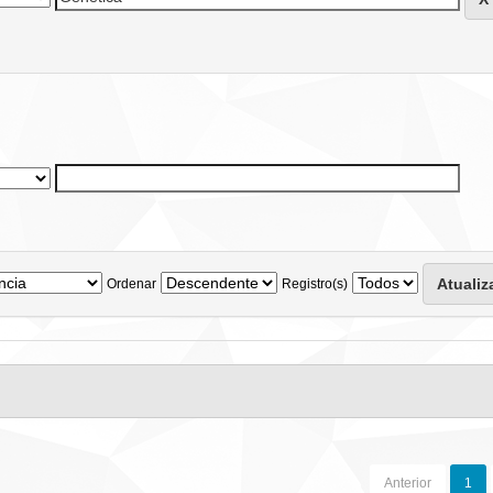
Ordenar
Registro(s)
Anterior
1