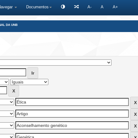
Navegar
Documentos
A-
A
A+
NAL DA UNB