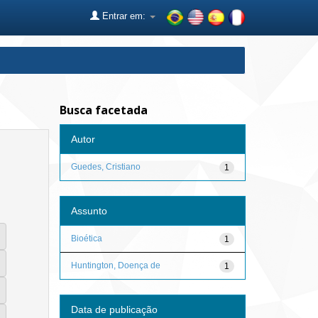
Entrar em:
Busca facetada
Autor
Guedes, Cristiano
1
Assunto
Bioética
1
Huntington, Doença de
1
Data de publicação