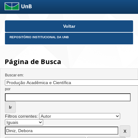
Skip
Voltar
navigation
REPOSITÓRIO INSTITUCIONAL DA UNB
Página de Busca
Buscar em:
por
Filtros correntes: