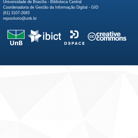
Universidade de Brasília - Biblioteca Central
Coordenadoria de Gestão da Informação Digital - GID
(61) 3107-2683
repositorio@unb.br
Fale conosco
Sobre