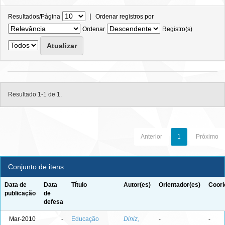
|
Resultados/Página
Ordenar registros por
Ordenar
Registro(s)
Resultado 1-1 de 1.
Anterior
1
Próximo
Conjunto de itens:
Data de
Data
Título
Autor(es)
Orientador(es)
Coori
publicação
de
defesa
Mar-2010
-
Educação
Diniz,
-
-