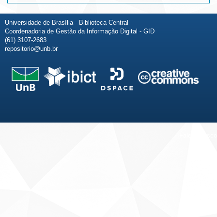
Universidade de Brasília - Biblioteca Central
Coordenadoria de Gestão da Informação Digital - GID
(61) 3107-2683
repositorio@unb.br
Fale conosco
Sobre