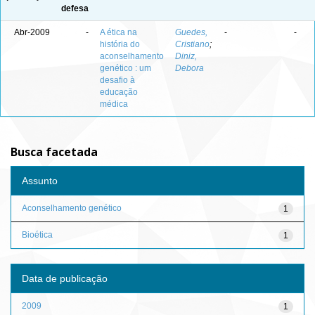
defesa
Abr-2009
-
A ética na
Guedes,
-
-
história do
Cristiano
;
aconselhamento
Diniz,
genético : um
Debora
desafio à
educação
médica
Busca facetada
Assunto
Aconselhamento genético
1
Bioética
1
Data de publicação
2009
1