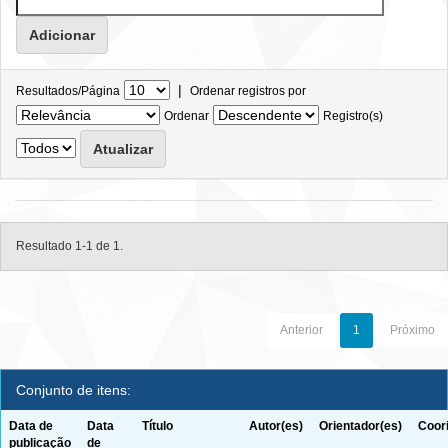
|
Resultados/Página
Ordenar registros por
Ordenar
Registro(s)
Resultado 1-1 de 1.
Anterior
1
Próximo
Conjunto de itens:
Data de
Data
Título
Autor(es)
Orientador(es)
Coor
publicação
de