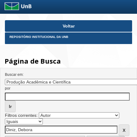
Skip
Voltar
navigation
REPOSITÓRIO INSTITUCIONAL DA UNB
Página de Busca
Buscar em:
por
Filtros correntes: