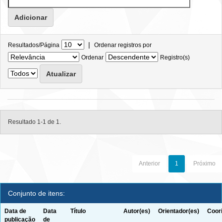
|
Resultados/Página
Ordenar registros por
Ordenar
Registro(s)
Resultado 1-1 de 1.
Anterior
1
Próximo
Conjunto de itens:
Data de
Data
Título
Autor(es)
Orientador(es)
Coor
publicação
de