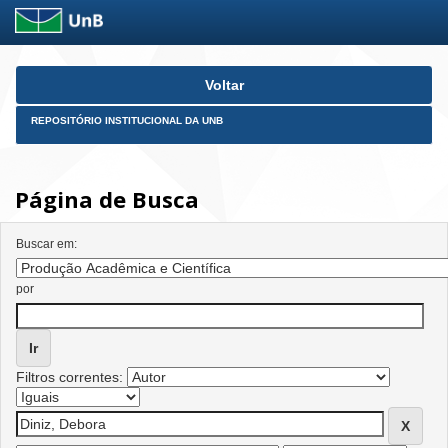
Skip
Voltar
navigation
REPOSITÓRIO INSTITUCIONAL DA UNB
Página de Busca
Buscar em:
por
Filtros correntes: