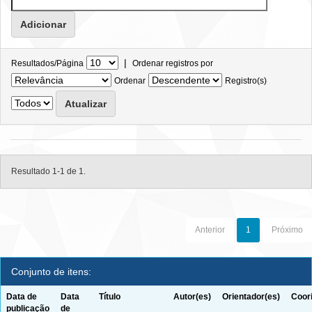
|
Resultados/Página
Ordenar registros por
Ordenar
Registro(s)
Resultado 1-1 de 1.
Anterior
1
Próximo
Conjunto de itens:
Data de
Data
Título
Autor(es)
Orientador(es)
Coor
publicação
de