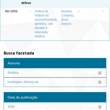
defesa
Abr-2009
-
A ética na
Guedes,
-
-
história do
Cristiano
;
aconselhamento
Diniz,
genético : um
Debora
desafio à
educação
médica
Busca facetada
Assunto
Bioética
1
Huntington, Doença de
1
Data de publicação
2009
1