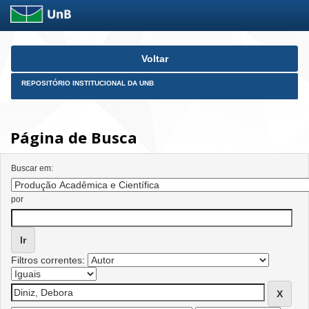
Skip
Voltar
navigation
REPOSITÓRIO INSTITUCIONAL DA UNB
Página de Busca
Buscar em:
por
Filtros correntes: