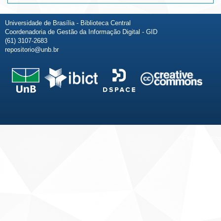
Universidade de Brasília - Biblioteca Central
Coordenadoria de Gestão da Informação Digital - GID
(61) 3107-2683
repositorio@unb.br
Fale conosco
Sobre