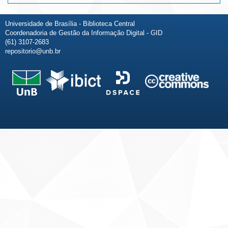
Universidade de Brasília - Biblioteca Central
Coordenadoria de Gestão da Informação Digital - GID
(61) 3107-2683
repositorio@unb.br
Fale conosco
Sobre