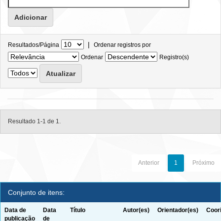
|
Resultados/Página
Ordenar registros por
Ordenar
Registro(s)
Resultado 1-1 de 1.
Anterior
1
Próximo
Conjunto de itens:
Data de
Data
Título
Autor(es)
Orientador(es)
Coor
publicação
de