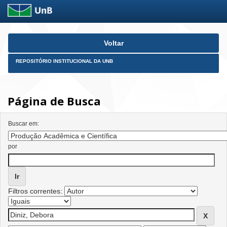
Skip
Voltar
navigation
REPOSITÓRIO INSTITUCIONAL DA UNB
Página de Busca
Buscar em:
por
Filtros correntes: