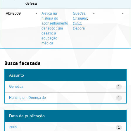
defesa
Abr-2009
-
A ética na
Guedes,
-
-
história do
Cristiano
;
aconselhamento
Diniz,
genético : um
Debora
desafio à
educação
médica
Busca facetada
Assunto
Genética
1
Huntington, Doença de
1
Data de publicação
2009
1