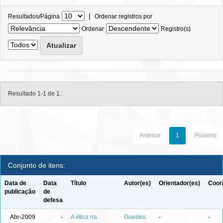
|
Resultados/Página
Ordenar registros por
Ordenar
Registro(s)
Resultado 1-1 de 1.
Anterior
1
Próximo
Conjunto de itens:
Data de
Data
Título
Autor(es)
Orientador(es)
Coor
publicação
de
defesa
Abr-2009
-
A ética na
Guedes,
-
-