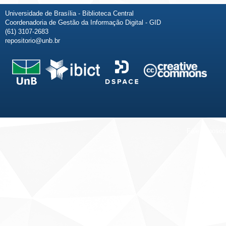
Universidade de Brasília - Biblioteca Central
Coordenadoria de Gestão da Informação Digital - GID
(61) 3107-2683
repositorio@unb.br
Fale conosco
Sobre