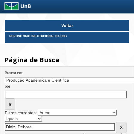
Skip
Voltar
navigation
REPOSITÓRIO INSTITUCIONAL DA UNB
Página de Busca
Buscar em:
por
Filtros correntes: