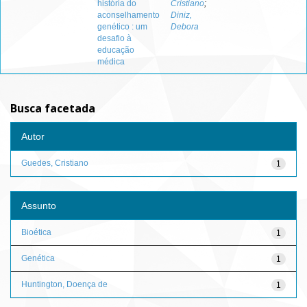
história do
Cristiano
;
aconselhamento
Diniz,
genético : um
Debora
desafio à
educação
médica
Busca facetada
Autor
Guedes, Cristiano
1
Assunto
Bioética
1
Genética
1
Huntington, Doença de
1