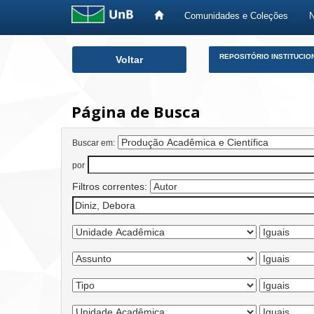
Comunidades e Coleções
Skip
REPOSITÓRIO INSTITUCIO
Voltar
navigation
Página de Busca
Buscar em:
por
Filtros correntes: