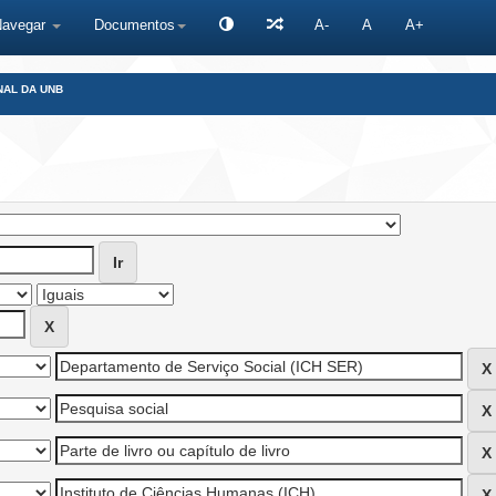
Navegar
Documentos
A-
A
A+
NAL DA UNB