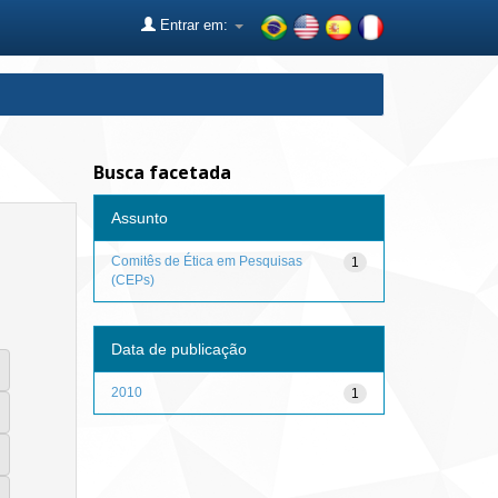
Entrar em:
Busca facetada
Assunto
Comitês de Ética em Pesquisas
1
(CEPs)
Data de publicação
2010
1