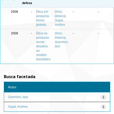
defesa
2008
-
Ética em
Diniz,
-
-
pesquisa :
Debora
;
temas
Sugai,
globais
Andrea
2008
-
Ética na
Diniz,
-
-
pesquisa
Debora
;
social :
Guerriero,
desafios
Iara
ao
modelo
biomédico
Busca facetada
Autor
Guerriero, Iara
1
Sugai, Andrea
1