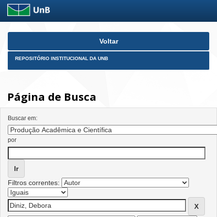
Skip
Voltar
navigation
REPOSITÓRIO INSTITUCIONAL DA UNB
Página de Busca
Buscar em:
por
Filtros correntes: