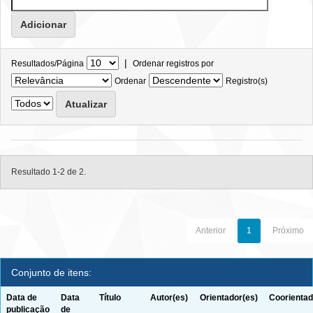
|
Resultados/Página
Ordenar registros por
Ordenar
Registro(s)
Resultado 1-2 de 2.
Anterior
1
Próximo
Conjunto de itens:
Data de
Data
Título
Autor(es)
Orientador(es)
Coorientad
publicação
de