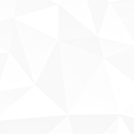
Fale conosco
Sobre