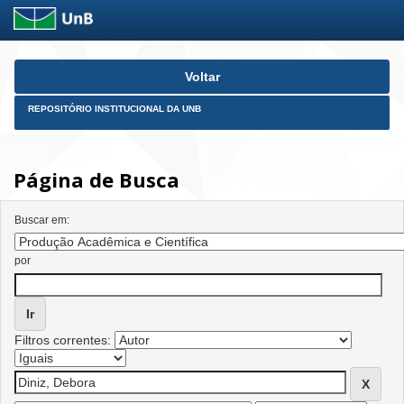
Skip
Voltar
navigation
REPOSITÓRIO INSTITUCIONAL DA UNB
Página de Busca
Buscar em:
por
Filtros correntes: