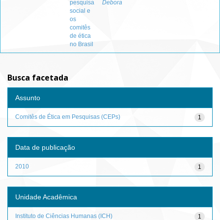
pesquisa
Debora
social e
os
comitês
de ética
no Brasil
Busca facetada
Assunto
Comitês de Ética em Pesquisas (CEPs)
1
Data de publicação
2010
1
Unidade Acadêmica
Instituto de Ciências Humanas (ICH)
1