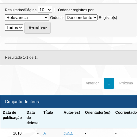
|
Resultados/Página
Ordenar registros por
Ordenar
Registro(s)
Resultado 1-1 de 1.
Anterior
1
Próximo
Conjunto de itens:
Data de
Data
Título
Autor(es)
Orientador(es)
Coorientado
publicação
de
defesa
2010
-
A
Diniz,
-
-