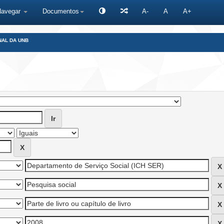
Navegar
Documentos
A-
A
A+
NAL DA UNB