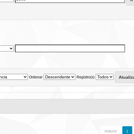
Ordenar
Registro(s)
Anterior
1