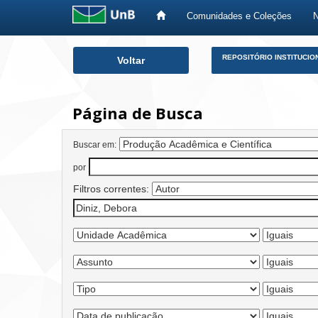
Comunidades e Coleções
Skip
REPOSITÓRIO INSTITUCIO
Voltar
navigation
Página de Busca
Buscar em:
por
Filtros correntes: