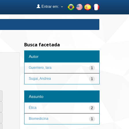
Entrar em:
Busca facetada
Autor
Guerriero, Iara
1
Sugai, Andrea
1
Assunto
Ética
2
Biomedicina
1