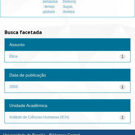
pesquisa
Debora
;
: temas
Sugai,
globais
Andrea
Busca facetada
Assunto
Ética
1
Data de publicação
2008
1
Unidade Acadêmica
Instituto de Ciências Humanas (ICH)
1