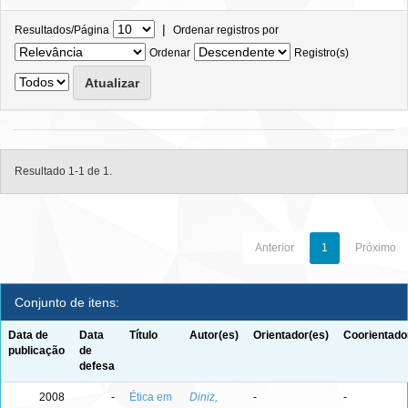
|
Resultados/Página
Ordenar registros por
Ordenar
Registro(s)
Resultado 1-1 de 1.
Anterior
1
Próximo
Conjunto de itens:
Data de
Data
Título
Autor(es)
Orientador(es)
Coorientado
publicação
de
defesa
2008
-
Ética em
Diniz,
-
-