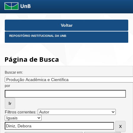
Skip
Voltar
navigation
REPOSITÓRIO INSTITUCIONAL DA UNB
Página de Busca
Buscar em:
por
Filtros correntes: