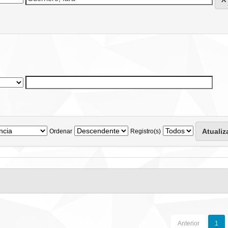
Ordenar
Registro(s)
Anterior
1