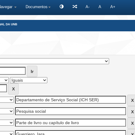
Navegar
Documentos
A-
A
A+
NAL DA UNB