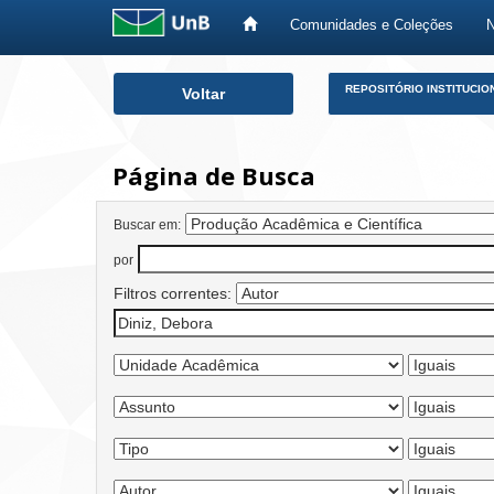
Comunidades e Coleções
Skip
REPOSITÓRIO INSTITUCIO
Voltar
navigation
Página de Busca
Buscar em:
por
Filtros correntes: