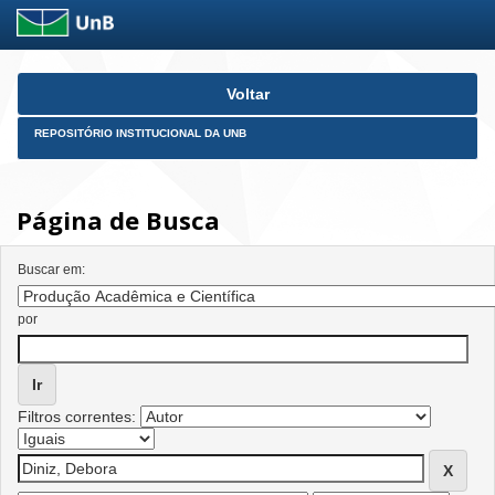
Skip
Voltar
navigation
REPOSITÓRIO INSTITUCIONAL DA UNB
Página de Busca
Buscar em:
por
Filtros correntes: