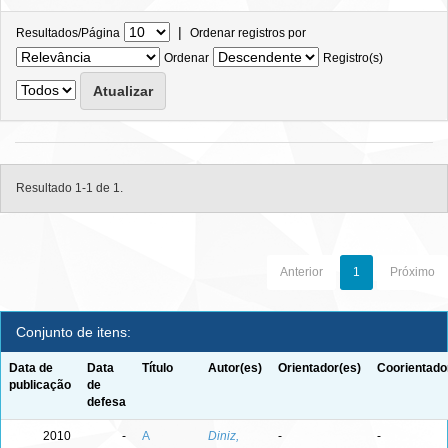
|
Resultados/Página
Ordenar registros por
Ordenar
Registro(s)
Resultado 1-1 de 1.
Anterior
1
Próximo
Conjunto de itens:
Data de
Data
Título
Autor(es)
Orientador(es)
Coorientado
publicação
de
defesa
2010
-
A
Diniz,
-
-