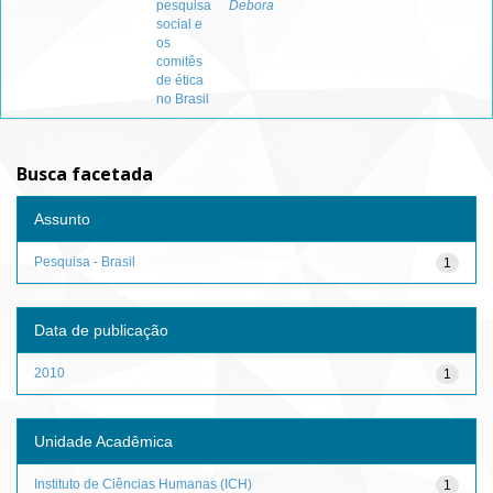
pesquisa
Debora
social e
os
comitês
de ética
no Brasil
Busca facetada
Assunto
Pesquisa - Brasil
1
Data de publicação
2010
1
Unidade Acadêmica
Instituto de Ciências Humanas (ICH)
1