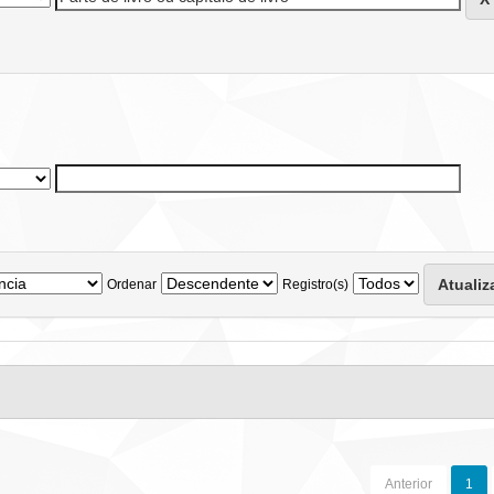
Ordenar
Registro(s)
Anterior
1