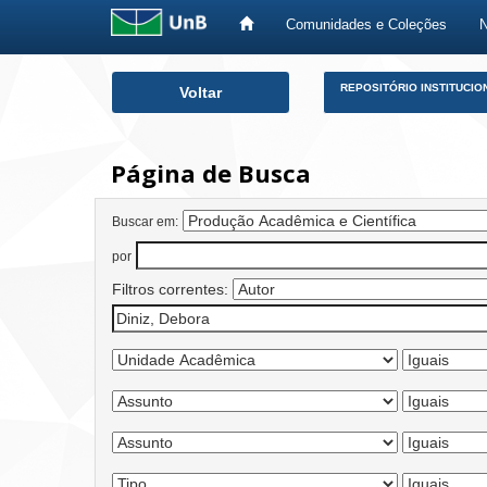
Comunidades e Coleções
Skip
REPOSITÓRIO INSTITUCIO
Voltar
navigation
Página de Busca
Buscar em:
por
Filtros correntes: