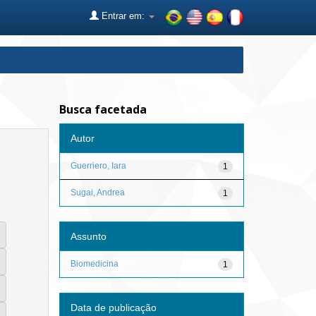
Entrar em:
Busca facetada
Autor
Guerriero, Iara
1
Sugai, Andrea
1
Assunto
Biomedicina
1
Data de publicação