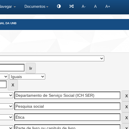
Navegar
Documentos
A-
A
A+
NAL DA UNB