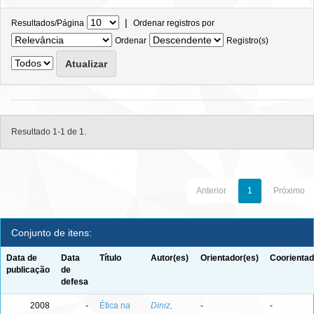
|
Resultados/Página
Ordenar registros por
Ordenar
Registro(s)
Resultado 1-1 de 1.
Anterior
1
Próximo
Conjunto de itens:
Data de
Data
Título
Autor(es)
Orientador(es)
Coorientad
publicação
de
defesa
2008
-
Ética na
Diniz,
-
-