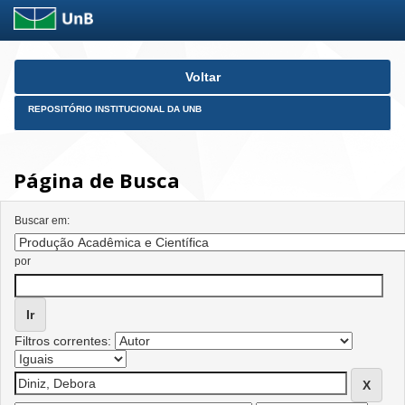
Skip
Voltar
navigation
REPOSITÓRIO INSTITUCIONAL DA UNB
Página de Busca
Buscar em:
por
Filtros correntes: