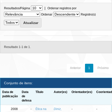
|
Resultados/Página
Ordenar registros por
Ordenar
Registro(s)
Resultado 1-1 de 1.
Anterior
1
Próximo
Conjunto de itens:
Data de
Data
Título
Autor(es)
Orientador(es)
Coorientad
publicação
de
defesa
2008
-
Ética na
Diniz,
-
-