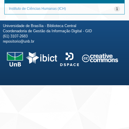
Instituto de Ciências Humanas (ICH)
1
Universidade de Brasília - Biblioteca Central
Coordenadoria de Gestão da Informação Digital - GID
(61) 3107-2683
repositorio@unb.br
Fale conosco
Sobre