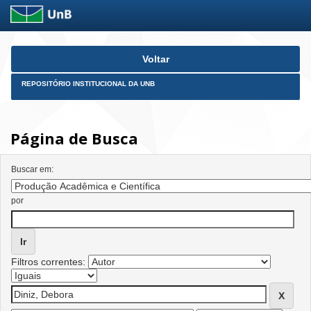
Skip
Voltar
navigation
REPOSITÓRIO INSTITUCIONAL DA UNB
Página de Busca
Buscar em:
por
Filtros correntes: