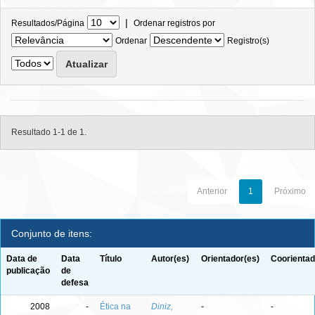
|
Resultados/Página
Ordenar registros por
Ordenar
Registro(s)
Resultado 1-1 de 1.
Anterior
1
Próximo
Conjunto de itens:
Data de
Data
Título
Autor(es)
Orientador(es)
Coorientad
publicação
de
defesa
2008
-
Ética na
Diniz,
-
-