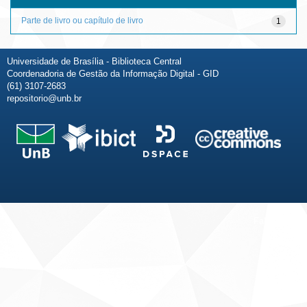
Parte de livro ou capítulo de livro
1
Universidade de Brasília - Biblioteca Central
Coordenadoria de Gestão da Informação Digital - GID
(61) 3107-2683
repositorio@unb.br
Fale conosco
Sobre