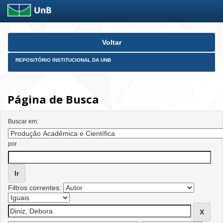
Skip
Voltar
navigation
REPOSITÓRIO INSTITUCIONAL DA UNB
Página de Busca
Buscar em:
por
Filtros correntes: