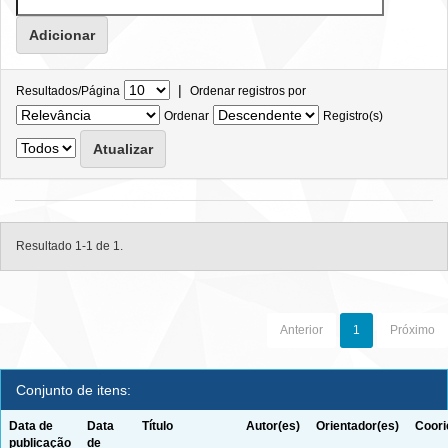
|
Resultados/Página
Ordenar registros por
Ordenar
Registro(s)
Resultado 1-1 de 1.
Anterior
1
Próximo
Conjunto de itens:
Data de
Data
Título
Autor(es)
Orientador(es)
Coori
publicação
de