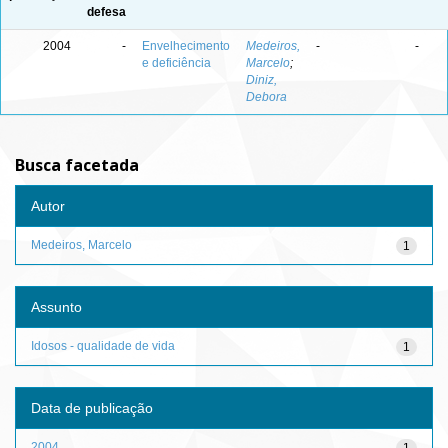
defesa
2004
-
Envelhecimento
Medeiros,
-
-
e deficiência
Marcelo
;
Diniz,
Debora
Busca facetada
Autor
Medeiros, Marcelo
1
Assunto
Idosos - qualidade de vida
1
Data de publicação
2004
1