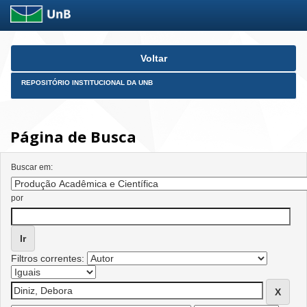
Skip
Voltar
navigation
REPOSITÓRIO INSTITUCIONAL DA UNB
Página de Busca
Buscar em:
por
Filtros correntes: