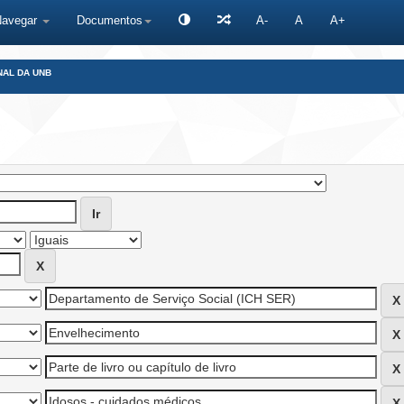
Navegar
Documentos
A-
A
A+
NAL DA UNB