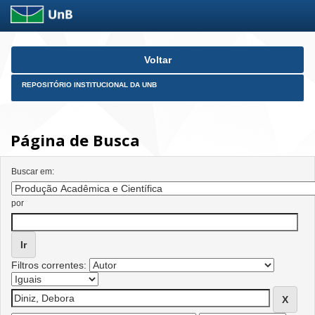
Skip
Voltar
navigation
REPOSITÓRIO INSTITUCIONAL DA UNB
Página de Busca
Buscar em:
por
Filtros correntes: