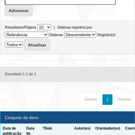
|
Resultados/Página
Ordenar registros por
Ordenar
Registro(s)
Resultado 1-1 de 1.
Anterior
1
Próximo
Conjunto de itens:
Data de
Data
Título
Autor(es)
Orientador(es)
Coori
publicação
de