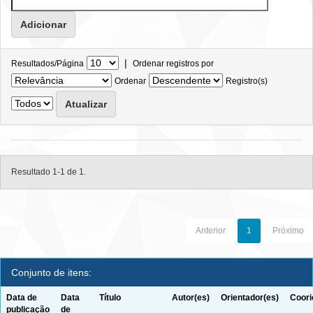
|
Resultados/Página
Ordenar registros por
Ordenar
Registro(s)
Resultado 1-1 de 1.
Anterior
1
Próximo
Conjunto de itens:
Data de
Data
Título
Autor(es)
Orientador(es)
Coori
publicação
de