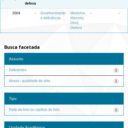
defesa
2004
-
Envelhecimento
Medeiros,
-
-
e deficiência
Marcelo
;
Diniz,
Debora
Busca facetada
Assunto
Deficientes
1
Idosos - qualidade de vida
1
Tipo
Parte de livro ou capítulo de livro
1
Unidade Acadêmica