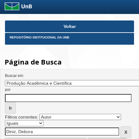
Skip
Voltar
navigation
REPOSITÓRIO INSTITUCIONAL DA UNB
Página de Busca
Buscar em:
por
Filtros correntes: