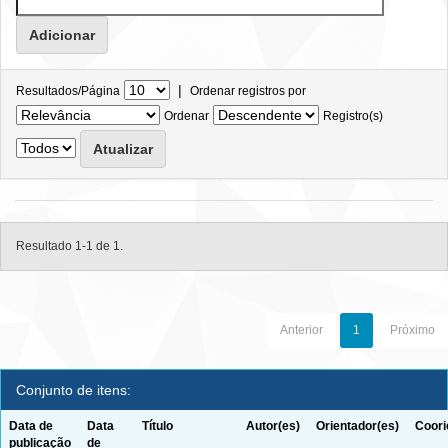
|
Resultados/Página
Ordenar registros por
Ordenar
Registro(s)
Resultado 1-1 de 1.
Anterior
1
Próximo
Conjunto de itens:
Data de
Data
Título
Autor(es)
Orientador(es)
Coori
publicação
de