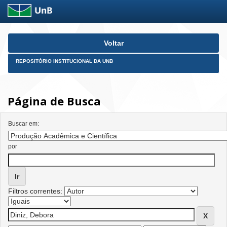
Skip
Voltar
navigation
REPOSITÓRIO INSTITUCIONAL DA UNB
Página de Busca
Buscar em:
por
Filtros correntes: