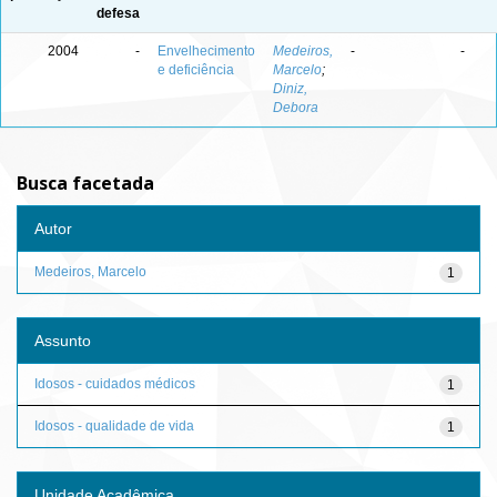
defesa
2004
-
Envelhecimento
Medeiros,
-
-
e deficiência
Marcelo
;
Diniz,
Debora
Busca facetada
Autor
Medeiros, Marcelo
1
Assunto
Idosos - cuidados médicos
1
Idosos - qualidade de vida
1
Unidade Acadêmica