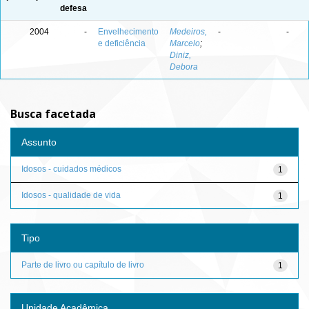
defesa
2004
-
Envelhecimento
Medeiros,
-
-
e deficiência
Marcelo
;
Diniz,
Debora
Busca facetada
Assunto
Idosos - cuidados médicos
1
Idosos - qualidade de vida
1
Tipo
Parte de livro ou capítulo de livro
1
Unidade Acadêmica