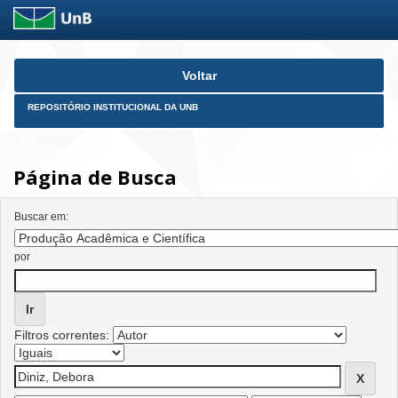
Skip
Voltar
navigation
REPOSITÓRIO INSTITUCIONAL DA UNB
Página de Busca
Buscar em:
por
Filtros correntes: