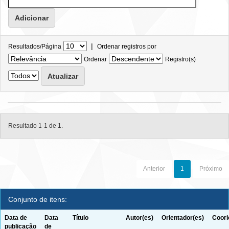
|
Resultados/Página
Ordenar registros por
Ordenar
Registro(s)
Resultado 1-1 de 1.
Anterior
1
Próximo
Conjunto de itens:
Data de
Data
Título
Autor(es)
Orientador(es)
Coori
publicação
de