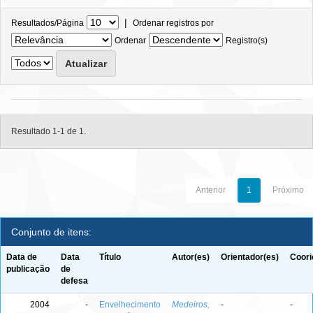
|
Resultados/Página
Ordenar registros por
Ordenar
Registro(s)
Resultado 1-1 de 1.
Anterior
1
Próximo
Conjunto de itens:
Data de
Data
Título
Autor(es)
Orientador(es)
Coori
publicação
de
defesa
2004
-
Envelhecimento
Medeiros,
-
-