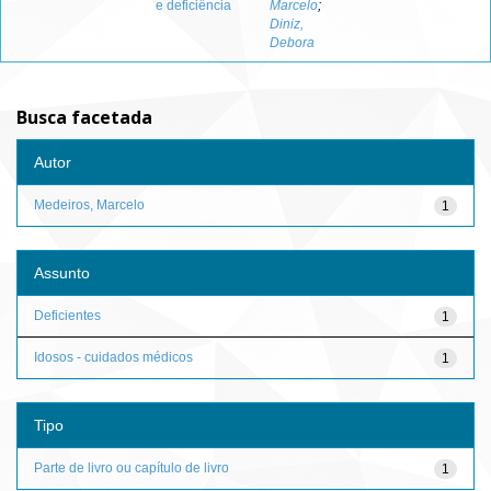
e deficiência
Marcelo
;
Diniz,
Debora
Busca facetada
Autor
Medeiros, Marcelo
1
Assunto
Deficientes
1
Idosos - cuidados médicos
1
Tipo
Parte de livro ou capítulo de livro
1