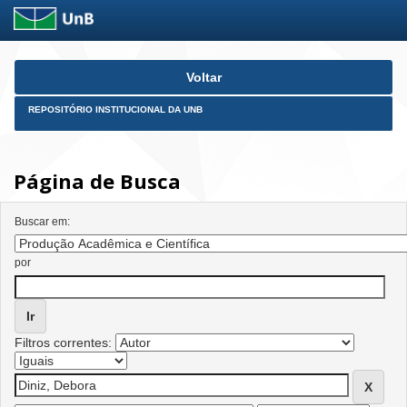
Skip
Voltar
navigation
REPOSITÓRIO INSTITUCIONAL DA UNB
Página de Busca
Buscar em:
por
Filtros correntes: