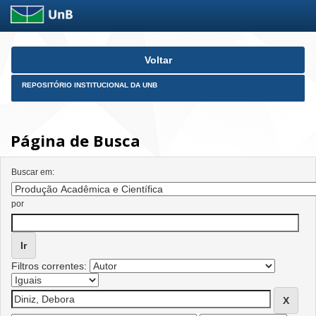
Skip
Voltar
navigation
REPOSITÓRIO INSTITUCIONAL DA UNB
Página de Busca
Buscar em:
por
Filtros correntes: