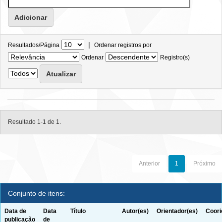
|
Resultados/Página
Ordenar registros por
Ordenar
Registro(s)
Resultado 1-1 de 1.
Anterior
1
Próximo
Conjunto de itens:
Data de
Data
Título
Autor(es)
Orientador(es)
Coori
publicação
de