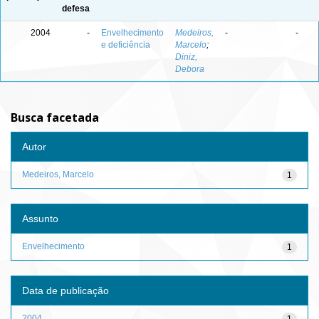
defesa
2004
-
Envelhecimento
Medeiros,
-
-
e deficiência
Marcelo
;
Diniz,
Debora
Busca facetada
Autor
Medeiros, Marcelo
1
Assunto
Envelhecimento
1
Data de publicação
2004
1