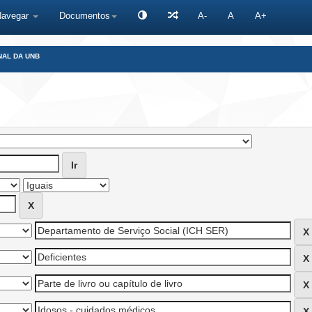
Navegar
Documentos
A-
A
A+
NAL DA UNB