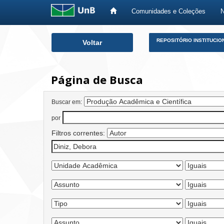
Comunidades e Coleções
Skip
REPOSITÓRIO INSTITUCIO
Voltar
navigation
Página de Busca
Buscar em:
por
Filtros correntes: