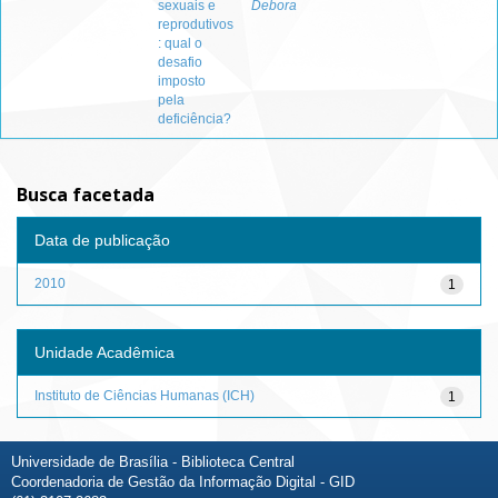
sexuais e
Debora
reprodutivos
: qual o
desafio
imposto
pela
deficiência?
Busca facetada
Data de publicação
2010
1
Unidade Acadêmica
Instituto de Ciências Humanas (ICH)
1
Universidade de Brasília - Biblioteca Central
Coordenadoria de Gestão da Informação Digital - GID