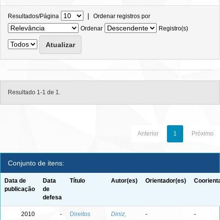
|
Resultados/Página
Ordenar registros por
Ordenar
Registro(s)
Resultado 1-1 de 1.
Anterior
1
Próximo
Conjunto de itens:
Data de
Data
Título
Autor(es)
Orientador(es)
Coorient
publicação
de
defesa
2010
-
Direitos
Diniz,
-
-