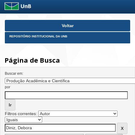
Skip
Voltar
navigation
REPOSITÓRIO INSTITUCIONAL DA UNB
Página de Busca
Buscar em:
por
Filtros correntes: