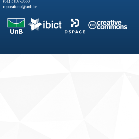
(61) 3107-2683
repositorio@unb.br
Fale conosco
Sobre