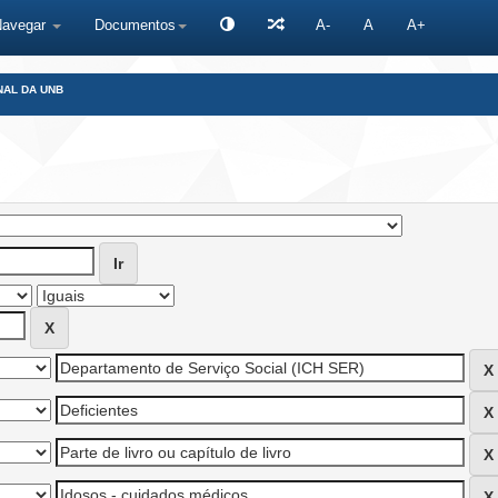
Navegar
Documentos
A-
A
A+
NAL DA UNB