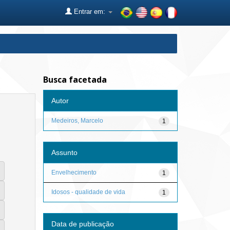
Entrar em:
Busca facetada
Autor
Medeiros, Marcelo
1
Assunto
Envelhecimento
1
Idosos - qualidade de vida
1
Data de publicação