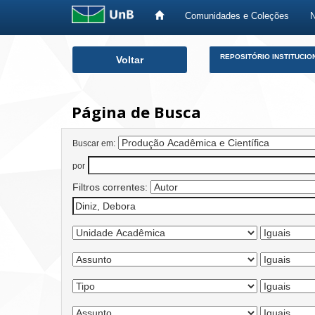
Comunidades e Coleções
Skip
REPOSITÓRIO INSTITUCIO
Voltar
navigation
Página de Busca
Buscar em:
por
Filtros correntes: