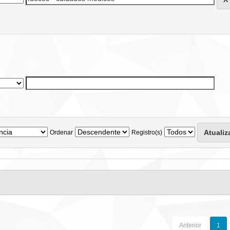
Ordenar
Registro(s)
Anterior
1