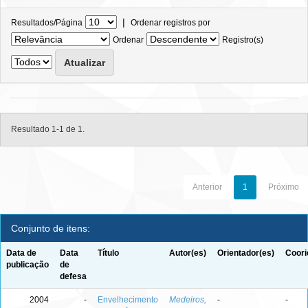
|
Resultados/Página
Ordenar registros por
Ordenar
Registro(s)
Resultado 1-1 de 1.
Anterior
1
Próximo
Conjunto de itens:
Data de
Data
Título
Autor(es)
Orientador(es)
Coori
publicação
de
defesa
2004
-
Envelhecimento
Medeiros,
-
-