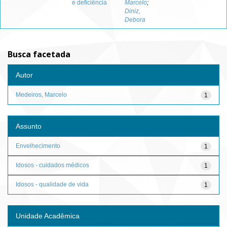
e deficiência
Marcelo
;
Diniz,
Debora
Busca facetada
Autor
Medeiros, Marcelo
1
Assunto
Envelhecimento
1
Idosos - cuidados médicos
1
Idosos - qualidade de vida
1
Unidade Acadêmica