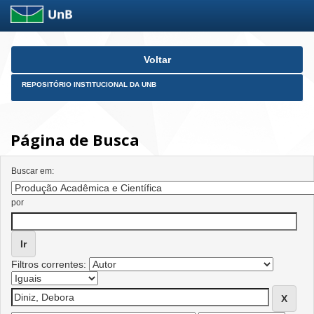
Skip
Voltar
navigation
REPOSITÓRIO INSTITUCIONAL DA UNB
Página de Busca
Buscar em:
por
Filtros correntes: