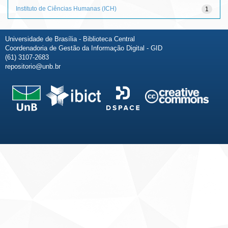
Instituto de Ciências Humanas (ICH)
1
Universidade de Brasília - Biblioteca Central
Coordenadoria de Gestão da Informação Digital - GID
(61) 3107-2683
repositorio@unb.br
Fale conosco
Sobre