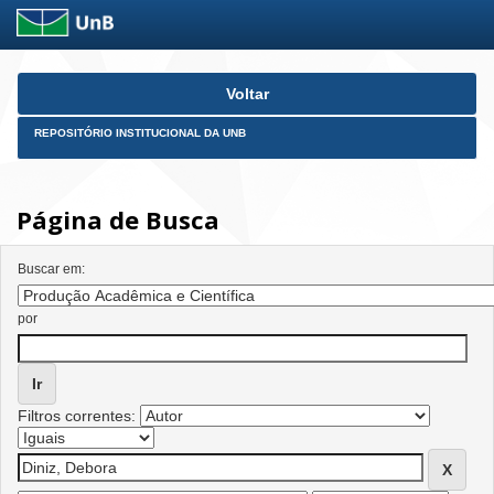
Skip
Voltar
navigation
REPOSITÓRIO INSTITUCIONAL DA UNB
Página de Busca
Buscar em:
por
Filtros correntes: