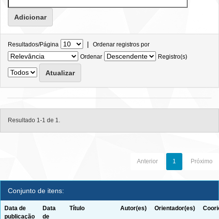
|
Resultados/Página
Ordenar registros por
Ordenar
Registro(s)
Resultado 1-1 de 1.
Anterior
1
Próximo
Conjunto de itens:
Data de
Data
Título
Autor(es)
Orientador(es)
Coori
publicação
de