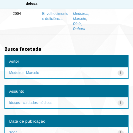
defesa
2004
-
Envelhecimento
Medeiros,
-
-
e deficiência
Marcelo
;
Diniz,
Debora
Busca facetada
Autor
Medeiros, Marcelo
1
Assunto
Idosos - cuidados médicos
1
Data de publicação
2004
1