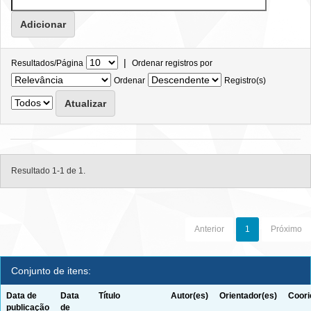
|
Resultados/Página
Ordenar registros por
Ordenar
Registro(s)
Resultado 1-1 de 1.
Anterior
1
Próximo
Conjunto de itens:
Data de
Data
Título
Autor(es)
Orientador(es)
Coori
publicação
de