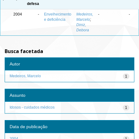
defesa
2004
-
Envelhecimento
Medeiros,
-
-
e deficiência
Marcelo
;
Diniz,
Debora
Busca facetada
Autor
Medeiros, Marcelo
1
Assunto
Idosos - cuidados médicos
1
Data de publicação
2004
1