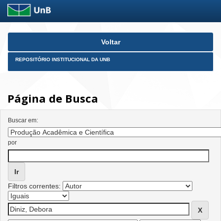
Skip
Voltar
navigation
REPOSITÓRIO INSTITUCIONAL DA UNB
Página de Busca
Buscar em:
por
Filtros correntes: