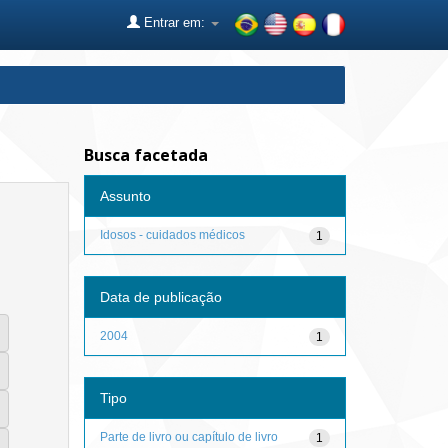
Entrar em:
Busca facetada
Assunto
Idosos - cuidados médicos
1
Data de publicação
2004
1
Tipo
Parte de livro ou capítulo de livro
1