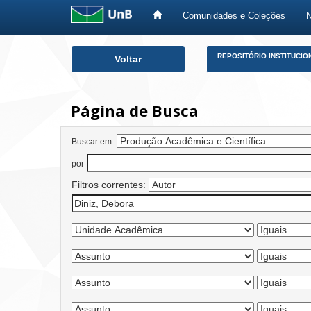
Comunidades e Coleções
Skip
REPOSITÓRIO INSTITUCIO
Voltar
navigation
Página de Busca
Buscar em:
por
Filtros correntes: