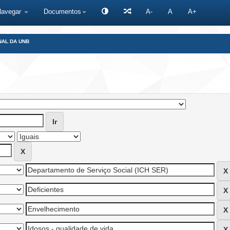
Navegar
Documentos
A-
A
A+
NAL DA UNB