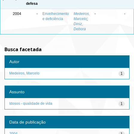
defesa
2004
-
Envelhecimento
Medeiros,
-
-
e deficiência
Marcelo
;
Diniz,
Debora
Busca facetada
Autor
Medeiros, Marcelo
1
Assunto
Idosos - qualidade de vida
1
Data de publicação
2004
1