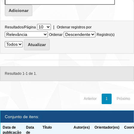
|
Resultados/Página
Ordenar registros por
Ordenar
Registro(s)
Resultado 1-1 de 1.
Anterior
1
Próximo
Conjunto de itens:
Data de
Data
Título
Autor(es)
Orientador(es)
Coori
publicação
de