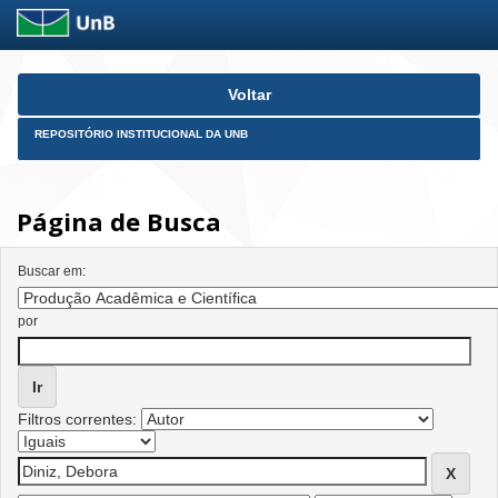
Skip
Voltar
navigation
REPOSITÓRIO INSTITUCIONAL DA UNB
Página de Busca
Buscar em:
por
Filtros correntes: