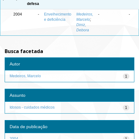
defesa
2004
-
Envelhecimento
Medeiros,
-
-
e deficiência
Marcelo
;
Diniz,
Debora
Busca facetada
Autor
Medeiros, Marcelo
1
Assunto
Idosos - cuidados médicos
1
Data de publicação
2004
1