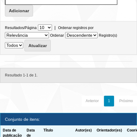
|
Resultados/Página
Ordenar registros por
Ordenar
Registro(s)
Resultado 1-1 de 1.
Anterior
1
Próximo
Conjunto de itens:
Data de
Data
Título
Autor(es)
Orientador(es)
Coori
publicação
de