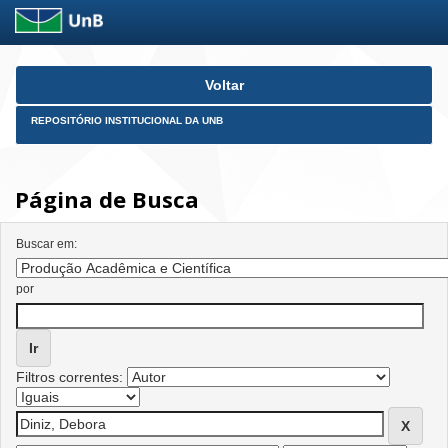
Skip
Voltar
navigation
REPOSITÓRIO INSTITUCIONAL DA UNB
Página de Busca
Buscar em:
por
Filtros correntes: