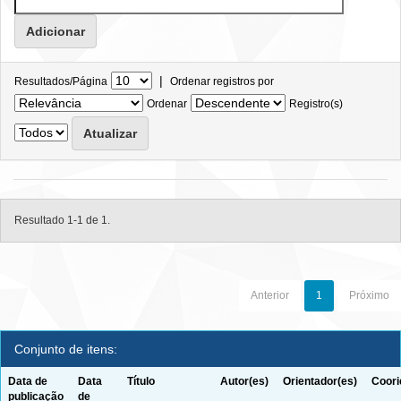
|
Resultados/Página
Ordenar registros por
Ordenar
Registro(s)
Resultado 1-1 de 1.
Anterior
1
Próximo
Conjunto de itens:
Data de
Data
Título
Autor(es)
Orientador(es)
Coori
publicação
de