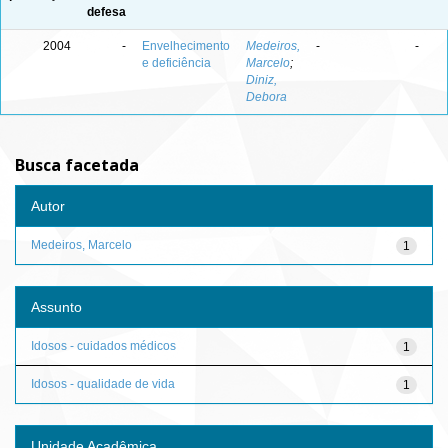
defesa
2004
-
Envelhecimento
Medeiros,
-
-
e deficiência
Marcelo
;
Diniz,
Debora
Busca facetada
Autor
Medeiros, Marcelo
1
Assunto
Idosos - cuidados médicos
1
Idosos - qualidade de vida
1
Unidade Acadêmica