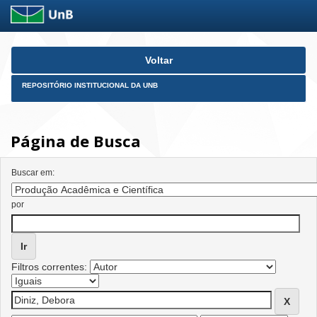
Skip
Voltar
navigation
REPOSITÓRIO INSTITUCIONAL DA UNB
Página de Busca
Buscar em:
por
Filtros correntes: