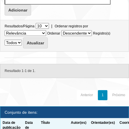
|
Resultados/Página
Ordenar registros por
Ordenar
Registro(s)
Resultado 1-1 de 1.
Anterior
1
Próximo
Conjunto de itens:
Data de
Data
Título
Autor(es)
Orientador(es)
Coori
publicação
de