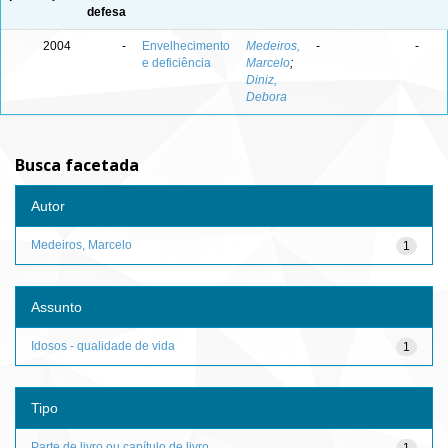
defesa
2004
-
Envelhecimento
Medeiros,
-
-
e deficiência
Marcelo
;
Diniz,
Debora
Busca facetada
Autor
Medeiros, Marcelo
1
Assunto
Idosos - qualidade de vida
1
Tipo
Parte de livro ou capítulo de livro
1