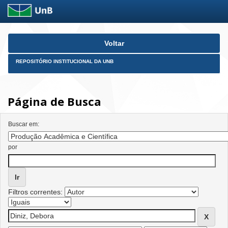
Skip
Voltar
navigation
REPOSITÓRIO INSTITUCIONAL DA UNB
Página de Busca
Buscar em:
por
Filtros correntes: