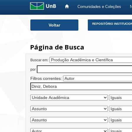
Comunidades e Coleções
Skip
REPOSITÓRIO INSTITUCIO
Voltar
navigation
Página de Busca
Buscar em:
por
Filtros correntes: