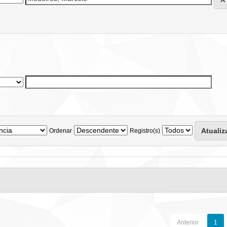
Ordenar
Registro(s)
Anterior
1