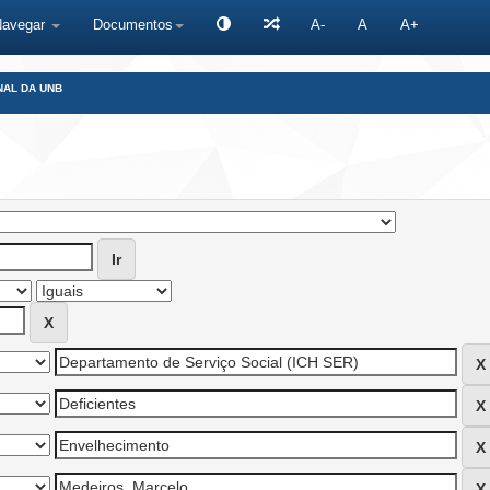
Navegar
Documentos
A-
A
A+
NAL DA UNB