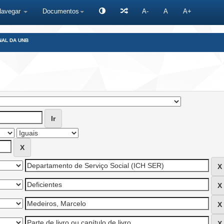
Navegar
Documentos
A-
A
A+
NAL DA UNB