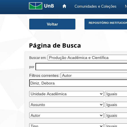
Comunidades e Coleções
Skip
REPOSITÓRIO INSTITUCIO
Voltar
navigation
Página de Busca
Buscar em:
por
Filtros correntes: