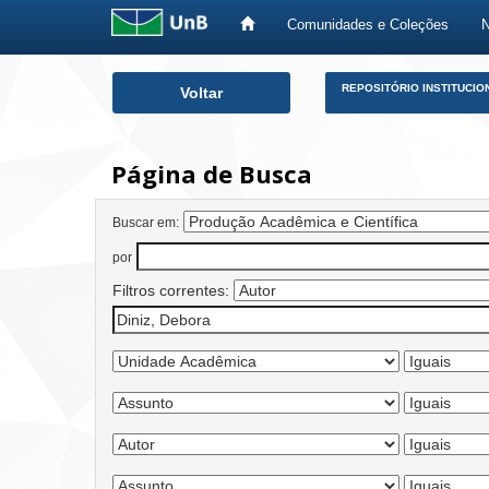
Comunidades e Coleções
Skip
REPOSITÓRIO INSTITUCIO
Voltar
navigation
Página de Busca
Buscar em:
por
Filtros correntes: