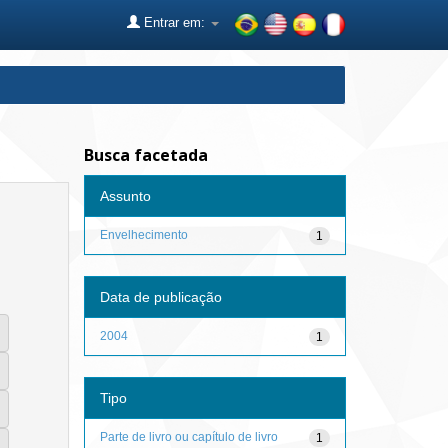
Entrar em:
Busca facetada
Assunto
Envelhecimento
1
Data de publicação
2004
1
Tipo
Parte de livro ou capítulo de livro
1