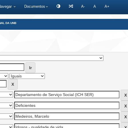
Navegar
Documentos
A-
A
A+
NAL DA UNB