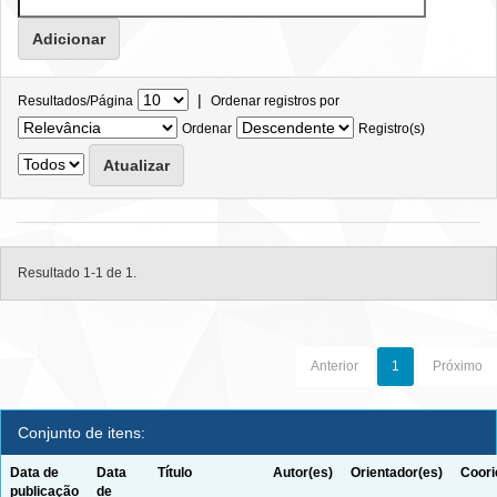
|
Resultados/Página
Ordenar registros por
Ordenar
Registro(s)
Resultado 1-1 de 1.
Anterior
1
Próximo
Conjunto de itens:
Data de
Data
Título
Autor(es)
Orientador(es)
Coori
publicação
de