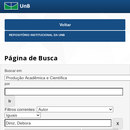
Skip
Voltar
navigation
REPOSITÓRIO INSTITUCIONAL DA UNB
Página de Busca
Buscar em:
por
Filtros correntes: