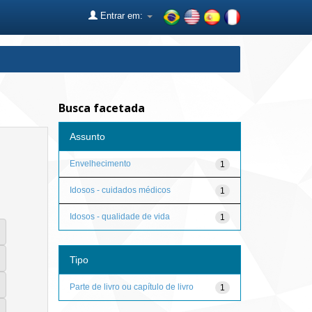
Entrar em:
Busca facetada
Assunto
Envelhecimento
1
Idosos - cuidados médicos
1
Idosos - qualidade de vida
1
Tipo
Parte de livro ou capítulo de livro
1