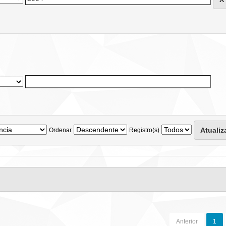
Ordenar
Registro(s)
Anterior
1