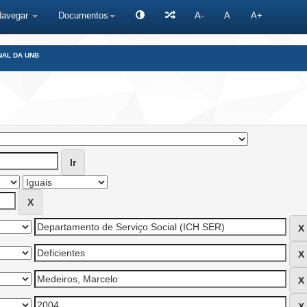
Navegar
Documentos
A-
A
A+
NAL DA UNB